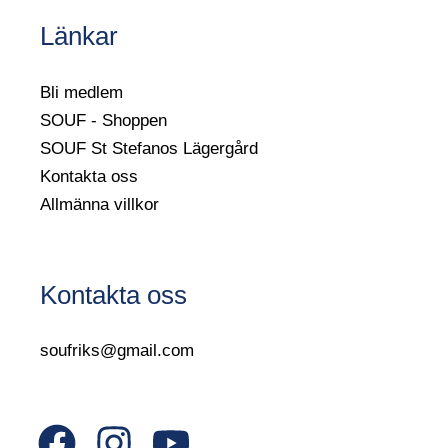
Länkar
Bli medlem
SOUF - Shoppen
SOUF St Stefanos Lägergård
Kontakta oss
Allmänna villkor
Kontakta oss
soufriks@gmail.com
F
I
Y