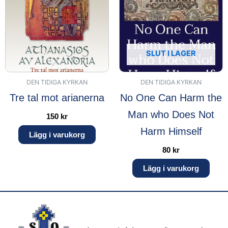
SLUT I LAGER
DEN TIDIGA KYRKAN
DEN TIDIGA KYRKAN
Tre tal mot arianerna
No One Can Harm the
Man who Does Not
150
kr
Harm Himself
Lägg i varukorg
80
kr
Lägg i varukorg