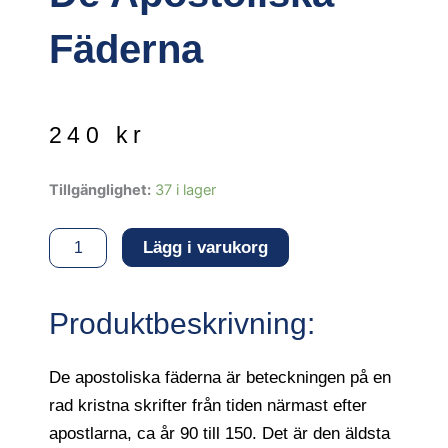
Fäderna
240
kr
De
Tillgänglighet:
37 i lager
apostoliska
fäderna
Lägg i varukorg
mängd
Produktbeskrivning:
De apostoliska fäderna är beteckningen på en
rad kristna skrifter från tiden närmast efter
apostlarna, ca år 90 till 150. Det är den äldsta