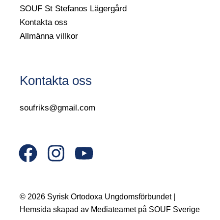
SOUF St Stefanos Lägergård
Kontakta oss
Allmänna villkor
Kontakta oss
soufriks@gmail.com
F
I
Y
a
n
o
c
s
u
© 2026 Syrisk Ortodoxa Ungdomsförbundet |
e
t
t
Hemsida skapad av Mediateamet på SOUF Sverige