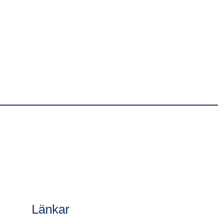
Mer om medlemssystemet
Länkar