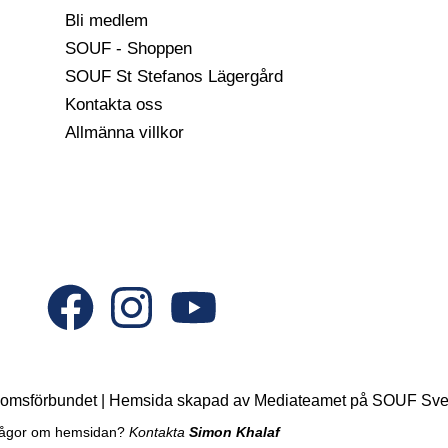
Bli medlem
SOUF - Shoppen
SOUF St Stefanos Lägergård
Kontakta oss
Allmänna villkor
F
I
Y
a
n
o
c
s
u
domsförbundet | Hemsida skapad av Mediateamet på SOUF Sve
e
t
t
ågor om hemsidan?
Kontakta
Simon Khalaf