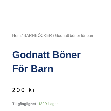
Hem
/
BARNBÖCKER
/ Godnatt böner för barn
Godnatt Böner
För Barn
200
kr
Godnatt
Tillgänglighet:
1399 i lager
böner