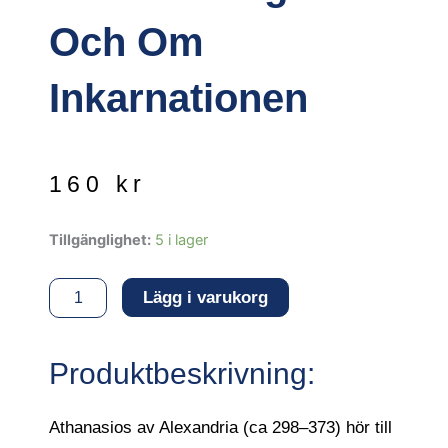
Och Om
Inkarnationen
160
kr
Mot
Tillgänglighet:
5 i lager
hedningarna
och
Lägg i varukorg
Om
inkarnationen
mängd
Produktbeskrivning:
Athanasios av Alexandria (ca 298–373) hör till