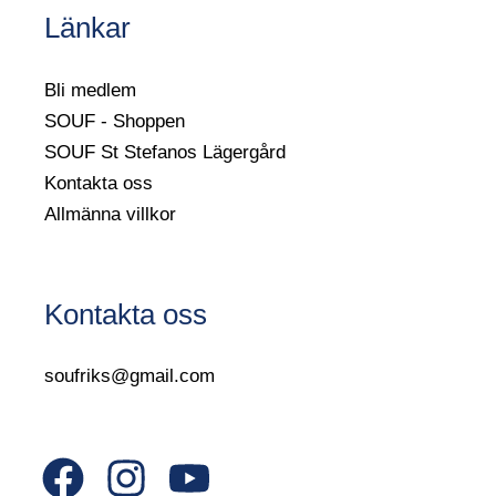
Länkar
Bli medlem
SOUF - Shoppen
SOUF St Stefanos Lägergård
Kontakta oss
Allmänna villkor
Kontakta oss
soufriks@gmail.com
F
I
Y