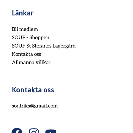
Länkar
Bli medlem
SOUF - Shoppen
SOUF St Stefanos Lägergård
Kontakta oss
Allmänna villkor
Kontakta oss
soufriks@gmail.com
F
I
Y