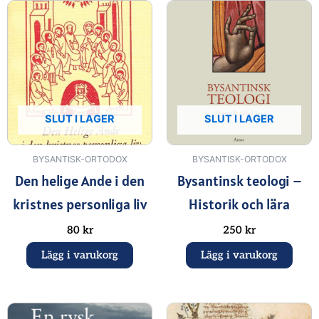
SLUT I LAGER
SLUT I LAGER
BYSANTISK-ORTODOX
BYSANTISK-ORTODOX
Den helige Ande i den
Bysantinsk teologi –
kristnes personliga liv
Historik och lära
80
kr
250
kr
Lägg i varukorg
Lägg i varukorg