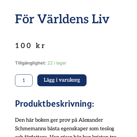
För Världens Liv
100
kr
För
Tillgänglighet:
22 i lager
världens
liv
Lägg i varukorg
mängd
Produktbeskrivning:
Den här boken ger prov på Alexander
Schmemanns bästa egenskaper som teolog