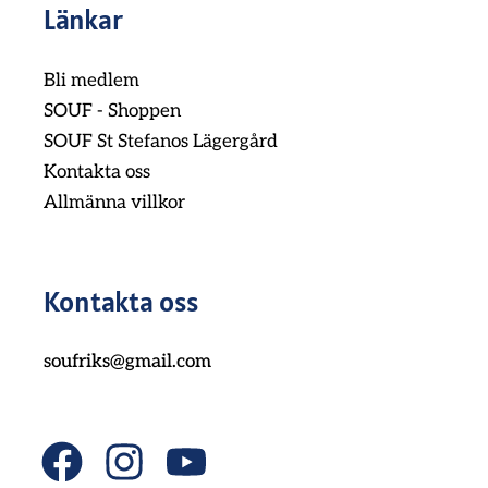
Länkar
Bli medlem
SOUF - Shoppen
SOUF St Stefanos Lägergård
Kontakta oss
Allmänna villkor
Kontakta oss
soufriks@gmail.com
F
I
Y