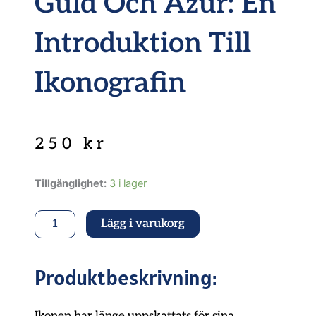
Guld Och Azur: En
Introduktion Till
Ikonografin
250
kr
Guld
Tillgänglighet:
3 i lager
och
azur:
Lägg i varukorg
En
introduktion
till
ikonografin
Produktbeskrivning:
mängd
Ikonen har länge uppskattats för sina