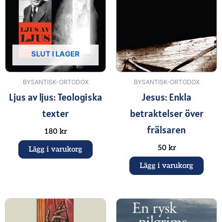
SLUT I LAGER
BYSANTISK-ORTODOX
BYSANTISK-ORTODOX
Ljus av ljus: Teologiska
Jesus: Enkla
texter
betraktelser över
frälsaren
180
kr
50
kr
Lägg i varukorg
Lägg i varukorg