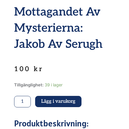
Mottagandet Av
Mysterierna:
Jakob Av Serugh
100
kr
Mottagandet
Tillgänglighet:
39 i lager
av
mysterierna:
Lägg i varukorg
Jakob
av
Serugh
mängd
Produktbeskrivning: