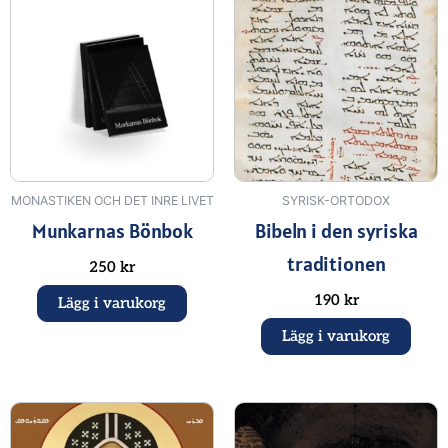
MONASTIKEN OCH DET INRE LIVET
SYRISK-ORTODOX
Munkarnas Bönbok
Bibeln i den syriska
traditionen
250
kr
190
kr
Lägg i varukorg
Lägg i varukorg