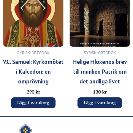
SYRISK-ORTODOX
SYRISK-ORTODOX
V.C. Samuel: Kyrkomötet
Helige Filoxenos brev
i Kalcedon: en
till munken Patrik om
omprövning
det andliga livet
290
kr
130
kr
Lägg i varukorg
Lägg i varukorg