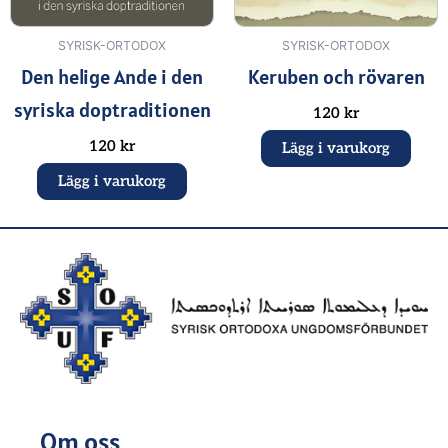
SYRISK-ORTODOX
SYRISK-ORTODOX
Den helige Ande i den
Keruben och rövaren
syriska doptraditionen
120
kr
120
kr
Lägg i varukorg
Lägg i varukorg
Om oss