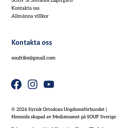
SOUF St Stefanos Lägergård
Kontakta oss
Allmänna villkor
Kontakta oss
soufriks@gmail.com
F
I
Y
a
n
o
c
s
u
© 2026 Syrisk Ortodoxa Ungdomsförbundet |
e
t
t
Hemsida skapad av Mediateamet på SOUF Sverige
b
a
u