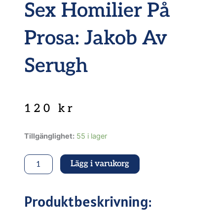
Sex Homilier På
Prosa: Jakob Av
Serugh
120
kr
Sex
Tillgänglighet:
55 i lager
homilier
på
Lägg i varukorg
prosa:
Jakob
av
Serugh
Produktbeskrivning:
mängd