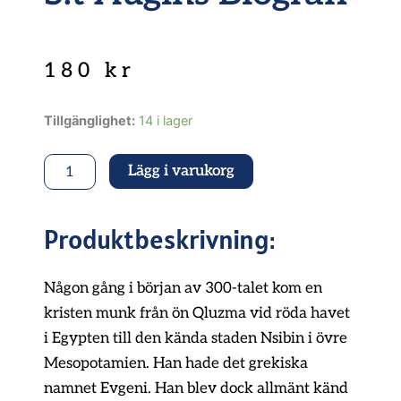
180
kr
S:t
Tillgänglighet:
14 i lager
Augins
biografi
Lägg i varukorg
mängd
Produktbeskrivning:
Någon gång i början av 300-talet kom en
kristen munk från ön Qluzma vid röda havet
i Egypten till den kända staden Nsibin i övre
Mesopotamien. Han hade det grekiska
namnet Evgeni. Han blev dock allmänt känd