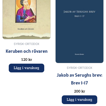
SYRISK-ORTODOX
Keruben och rövaren
120
kr
Lägg i varukorg
SYRISK-ORTODOX
Jakob av Serughs brev:
Brev 1-17
200
kr
Lägg i varukorg