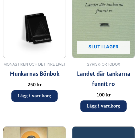
SLUT I LAGER
MONASTIKEN OCH DET INRE LIVET
SYRISK-ORTODOX
Munkarnas Bönbok
Landet där tankarna
funnit ro
250
kr
100
kr
Lägg i varukorg
Lägg i varukorg